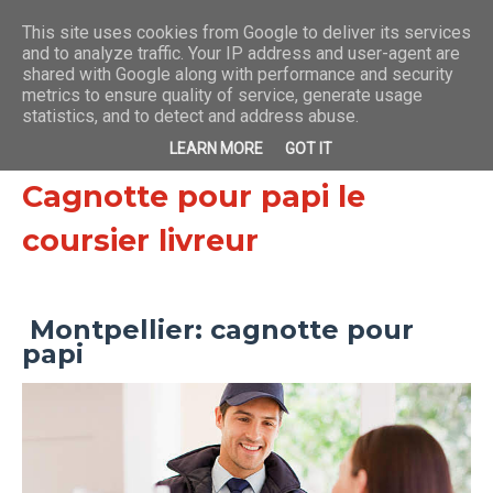
This site uses cookies from Google to deliver its services
and to analyze traffic. Your IP address and user-agent are
shared with Google along with performance and security
devenircoursiervelo.fr
metrics to ensure quality of service, generate usage
statistics, and to detect and address abuse.
LEARN MORE
GOT IT
Cagnotte pour papi le
coursier livreur
Montpellier: cagnotte pour
papi