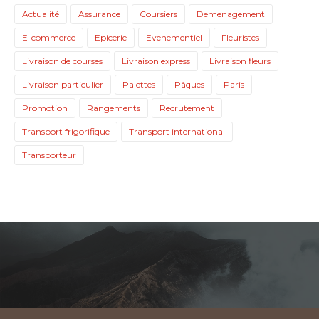
Actualité
Assurance
Coursiers
Demenagement
E-commerce
Epicerie
Evenementiel
Fleuristes
Livraison de courses
Livraison express
Livraison fleurs
Livraison particulier
Palettes
Pâques
Paris
Promotion
Rangements
Recrutement
Transport frigorifique
Transport international
Transporteur