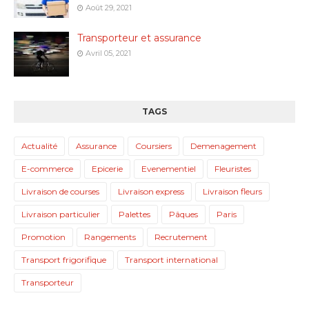
Août 29, 2021
Transporteur et assurance
Avril 05, 2021
TAGS
Actualité
Assurance
Coursiers
Demenagement
E-commerce
Epicerie
Evenementiel
Fleuristes
Livraison de courses
Livraison express
Livraison fleurs
Livraison particulier
Palettes
Pâques
Paris
Promotion
Rangements
Recrutement
Transport frigorifique
Transport international
Transporteur