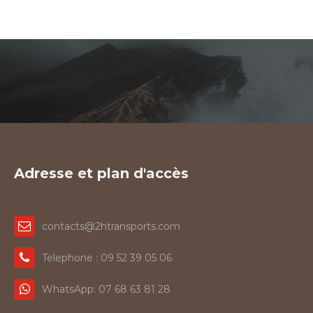
Adresse et plan d'accès
66 avenue des champs Elysées Paris
contacts@2htransports.com
Telephone : 09 52 39 05 06
WhatsApp: 07 68 63 81 28