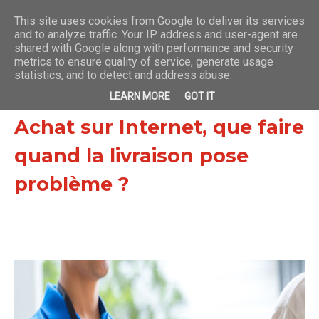
This site uses cookies from Google to deliver its services
and to analyze traffic. Your IP address and user-agent are
shared with Google along with performance and security
devenircoursiervelo.fr
metrics to ensure quality of service, generate usage
statistics, and to detect and address abuse.
LEARN MORE
GOT IT
Achat sur Internet, que faire
quand la livraison pose
problème ?